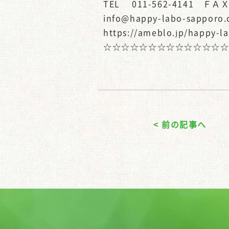
TEL 011-562-4141 ＦＡＸ 
info@happy-labo-sapporo
https://ameblo.jp/happy-l
☆☆☆☆☆☆☆☆☆☆☆☆☆
< 前の記事へ