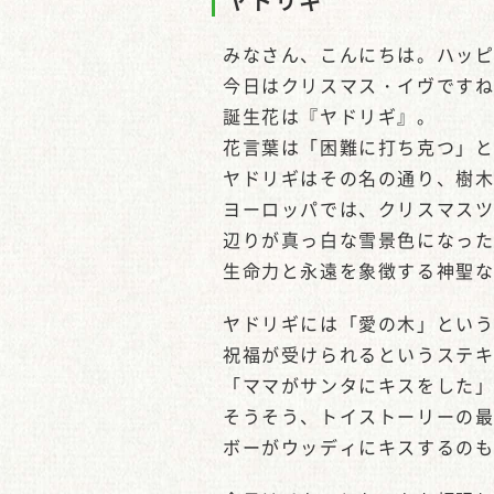
ヤドリギ
みなさん、こんにちは。ハッ
今日はクリスマス・イヴです
誕生花は『ヤドリギ』。
花言葉は「困難に打ち克つ」
ヤドリギはその名の通り、樹
ヨーロッパでは、クリスマス
辺りが真っ白な雪景色になっ
生命力と永遠を象徴する神聖
ヤドリギには「愛の木」とい
祝福が受けられるというステ
「ママがサンタにキスをした
そうそう、トイストーリーの
ボーがウッディにキスするの