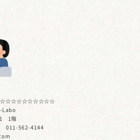
☆☆☆☆☆☆☆☆☆☆☆
Labo
1 1階
011-562-4144
.com