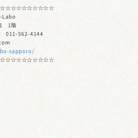
☆☆☆☆☆☆☆☆☆☆☆
Labo
1 1階
011-562-4144
.com
abo-sapporo/
☆☆☆☆☆☆☆☆☆☆☆