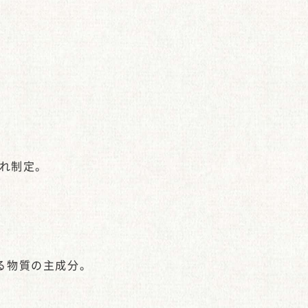
され制定。
る物質の主成分。