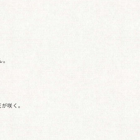
ん。
花が咲く。