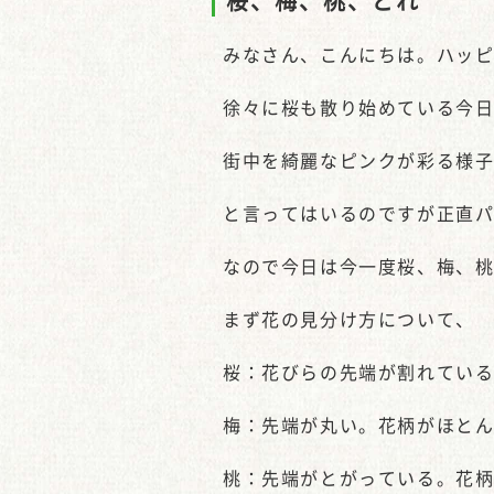
桜、梅、桃、どれ
みなさん、こんにちは。ハッ
徐々に桜も散り始めている今
街中を綺麗なピンクが彩る様
と言ってはいるのですが正直
なので今日は今一度桜、梅、
まず花の見分け方について、
桜：花びらの先端が割れている
梅：先端が丸い。花柄がほと
桃：先端がとがっている。花