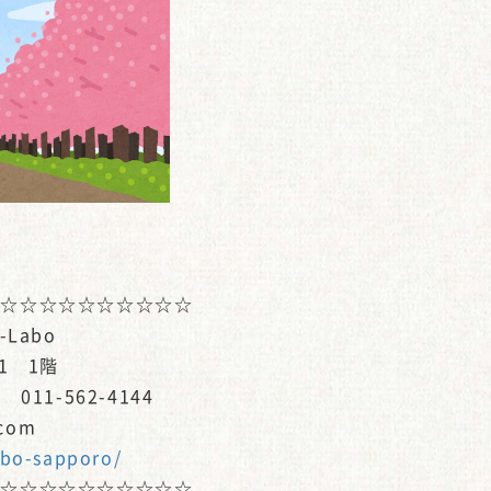
☆☆☆☆☆☆☆☆☆☆☆
Labo
1 1階
011-562-4144
.com
abo-sapporo/
☆☆☆☆☆☆☆☆☆☆☆