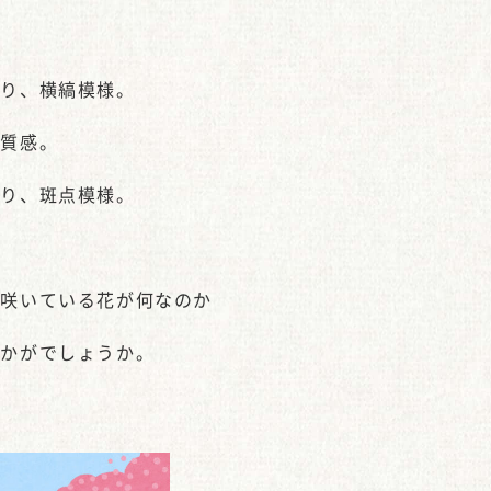
おり、横縞模様。
た質感。
おり、斑点模様。
に咲いている花が何なのか
いかがでしょうか。