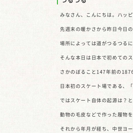
つるつる
みなさん、こんにちは。ハッ
先週末の暖かさから昨日今日
場所によっては道がつるつる
そんな本日は日本で初めての
さかのぼること147年前の18
日本初のスケート場である、
ではスケート自体の起源は？
動物の毛皮などで作った履物
それから年月が経ち、中世ヨ