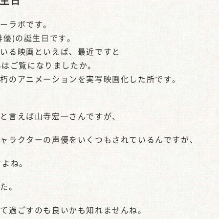
生日
ピーラボです。
俳優)の誕生日です。
ている映画といえば、最近ですと
さんはご覧になりましたか。
不朽のアニメーションを実写映画化した所です。
んと言えば山寺宏一さんですが、
キャラクターの声優をいくつもされているんですが、
すよね。
した。
見て過ごすのも良いかも知れませんね。